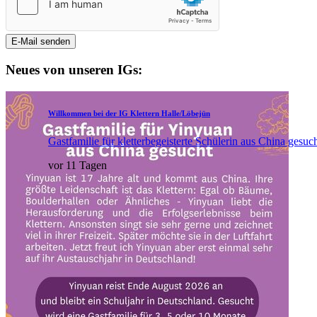
E-Mail senden
Neues von unseren IGs:
Willkommen bei der IG Klettern Halle/Löbejün
Gastfamilie für kletterbegeisterte Schülerin aus China gesuc
vor 11 Tagen