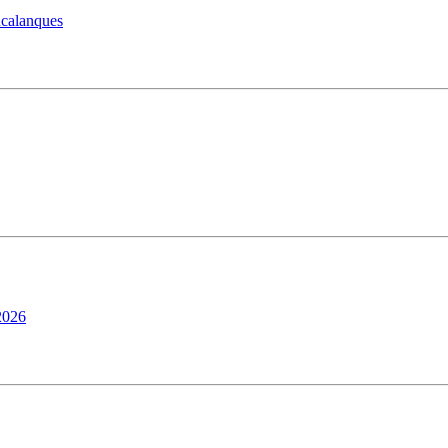
calanques
2026