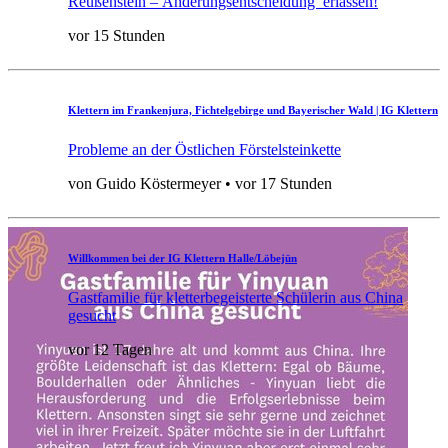
Reußenstein – Änderungsentscheidung erlassen!
vor 15 Stunden
Klettern im Frankenjura, Fichtelgebirge und Bayerischer Wald | IG Klettern
Probleme an der Östlichen Förstelsteinkette
von Guido Köstermeyer • vor 17 Stunden
Willkommen bei der IG Klettern Halle/Löbejün
Gastfamilie für kletterbegeisterte Schülerin aus China
gesucht
vor 12 Tagen