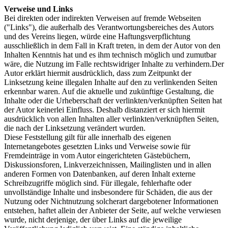
Verweise und Links
Bei direkten oder indirekten Verweisen auf fremde Webseiten
("Links"), die außerhalb des Verantwortungsbereiches des Autors
und des Vereins liegen, würde eine Haftungsverpflichtung
ausschließlich in dem Fall in Kraft treten, in dem der Autor von den
Inhalten Kenntnis hat und es ihm technisch möglich und zumutbar
wäre, die Nutzung im Falle rechtswidriger Inhalte zu verhindern.Der
Autor erklärt hiermit ausdrücklich, dass zum Zeitpunkt der
Linksetzung keine illegalen Inhalte auf den zu verlinkenden Seiten
erkennbar waren. Auf die aktuelle und zukünftige Gestaltung, die
Inhalte oder die Urheberschaft der verlinkten/verknüpften Seiten hat
der Autor keinerlei Einfluss. Deshalb distanziert er sich hiermit
ausdrücklich von allen Inhalten aller verlinkten/verknüpften Seiten,
die nach der Linksetzung verändert wurden.
Diese Feststellung gilt für alle innerhalb des eigenen
Internetangebotes gesetzten Links und Verweise sowie für
Fremdeinträge in vom Autor eingerichteten Gästebüchern,
Diskussionsforen, Linkverzeichnissen, Mailinglisten und in allen
anderen Formen von Datenbanken, auf deren Inhalt externe
Schreibzugriffe möglich sind. Für illegale, fehlerhafte oder
unvollständige Inhalte und insbesondere für Schäden, die aus der
Nutzung oder Nichtnutzung solcherart dargebotener Informationen
entstehen, haftet allein der Anbieter der Seite, auf welche verwiesen
wurde, nicht derjenige, der über Links auf die jeweilige