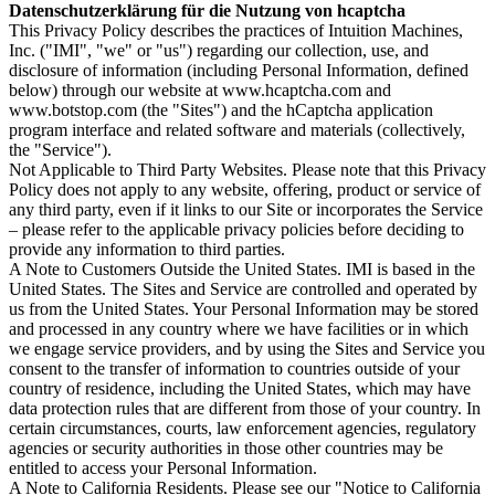
Datenschutzerklärung für die Nutzung von hcaptcha
This Privacy Policy describes the practices of Intuition Machines,
Inc. ("IMI", "we" or "us") regarding our collection, use, and
disclosure of information (including Personal Information, defined
below) through our website at www.hcaptcha.com and
www.botstop.com (the "Sites") and the hCaptcha application
program interface and related software and materials (collectively,
the "Service").
Not Applicable to Third Party Websites. Please note that this Privacy
Policy does not apply to any website, offering, product or service of
any third party, even if it links to our Site or incorporates the Service
– please refer to the applicable privacy policies before deciding to
provide any information to third parties.
A Note to Customers Outside the United States. IMI is based in the
United States. The Sites and Service are controlled and operated by
us from the United States. Your Personal Information may be stored
and processed in any country where we have facilities or in which
we engage service providers, and by using the Sites and Service you
consent to the transfer of information to countries outside of your
country of residence, including the United States, which may have
data protection rules that are different from those of your country. In
certain circumstances, courts, law enforcement agencies, regulatory
agencies or security authorities in those other countries may be
entitled to access your Personal Information.
A Note to California Residents. Please see our "Notice to California