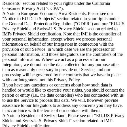
Residents" section related to your rights under the California
Consumer Privacy Act ("CCPA").
A Note to European Economic Area Residents. Please see our
"Notice to EU Data Subjects" section related to your rights under
the General Data Protection Regulation ("GDPR") and our "EU-US
Privacy Shield and Swiss-U.S. Privacy Shield" section related to
IMI's Privacy Shield certification. Note that IMI is the controller of
your personal information, except where we process personal
information on behalf of our Integrators in connection with the
provision of our Service, in which case we are the processor of
personal information, and those Integrators are the controllers of the
personal information. Where we act as a processor for our
Integrators, we do not use the data collected for any purpose other
than as reasonably necessary to provide our Service, and our
processing will be governed by the contracts that we have in place
with our Integrators, not this Privacy Policy.
If you have any questions or concerns about how such data is
handled or would like to exercise your rights, you should contact the
person or entity (i.e., the data controller) who has contracted with us
to use the Service to process this data. We will, however, provide
assistance to our Integrators to address any concerns you may have,
in accordance with the terms of our contract with them.
A Note to Residents of Switzerland. Please see our "EU-US Privacy
Shield and Swiss-U.S. Privacy Shield" section related to IMI's
Privacy Shield certification.