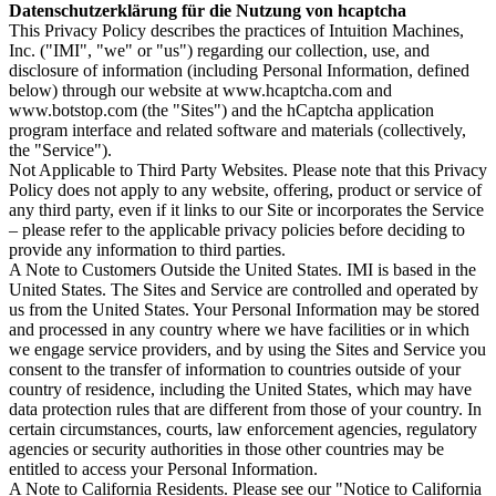
Datenschutzerklärung für die Nutzung von hcaptcha
This Privacy Policy describes the practices of Intuition Machines,
Inc. ("IMI", "we" or "us") regarding our collection, use, and
disclosure of information (including Personal Information, defined
below) through our website at www.hcaptcha.com and
www.botstop.com (the "Sites") and the hCaptcha application
program interface and related software and materials (collectively,
the "Service").
Not Applicable to Third Party Websites. Please note that this Privacy
Policy does not apply to any website, offering, product or service of
any third party, even if it links to our Site or incorporates the Service
– please refer to the applicable privacy policies before deciding to
provide any information to third parties.
A Note to Customers Outside the United States. IMI is based in the
United States. The Sites and Service are controlled and operated by
us from the United States. Your Personal Information may be stored
and processed in any country where we have facilities or in which
we engage service providers, and by using the Sites and Service you
consent to the transfer of information to countries outside of your
country of residence, including the United States, which may have
data protection rules that are different from those of your country. In
certain circumstances, courts, law enforcement agencies, regulatory
agencies or security authorities in those other countries may be
entitled to access your Personal Information.
A Note to California Residents. Please see our "Notice to California