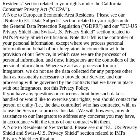
Residents" section related to your rights under the California
Consumer Privacy Act ("CCPA").
A Note to European Economic Area Residents. Please see our
"Notice to EU Data Subjects" section related to your rights under
the General Data Protection Regulation ("GDPR") and our "EU-US
Privacy Shield and Swiss-U.S. Privacy Shield" section related to
IMI's Privacy Shield certification. Note that IMI is the controller of
your personal information, except where we process personal
information on behalf of our Integrators in connection with the
provision of our Service, in which case we are the processor of
personal information, and those Integrators are the controllers of the
personal information. Where we act as a processor for our
Integrators, we do not use the data collected for any purpose other
than as reasonably necessary to provide our Service, and our
processing will be governed by the contracts that we have in place
with our Integrators, not this Privacy Policy.
If you have any questions or concerns about how such data is
handled or would like to exercise your rights, you should contact the
person or entity (i.e., the data controller) who has contracted with us
to use the Service to process this data. We will, however, provide
assistance to our Integrators to address any concerns you may have,
in accordance with the terms of our contract with them.
A Note to Residents of Switzerland. Please see our "EU-US Privacy
Shield and Swiss-U.S. Privacy Shield" section related to IMI's
Privacy Shield certification.