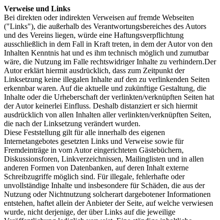
Verweise und Links
Bei direkten oder indirekten Verweisen auf fremde Webseiten
("Links"), die außerhalb des Verantwortungsbereiches des Autors
und des Vereins liegen, würde eine Haftungsverpflichtung
ausschließlich in dem Fall in Kraft treten, in dem der Autor von den
Inhalten Kenntnis hat und es ihm technisch möglich und zumutbar
wäre, die Nutzung im Falle rechtswidriger Inhalte zu verhindern.Der
Autor erklärt hiermit ausdrücklich, dass zum Zeitpunkt der
Linksetzung keine illegalen Inhalte auf den zu verlinkenden Seiten
erkennbar waren. Auf die aktuelle und zukünftige Gestaltung, die
Inhalte oder die Urheberschaft der verlinkten/verknüpften Seiten hat
der Autor keinerlei Einfluss. Deshalb distanziert er sich hiermit
ausdrücklich von allen Inhalten aller verlinkten/verknüpften Seiten,
die nach der Linksetzung verändert wurden.
Diese Feststellung gilt für alle innerhalb des eigenen
Internetangebotes gesetzten Links und Verweise sowie für
Fremdeinträge in vom Autor eingerichteten Gästebüchern,
Diskussionsforen, Linkverzeichnissen, Mailinglisten und in allen
anderen Formen von Datenbanken, auf deren Inhalt externe
Schreibzugriffe möglich sind. Für illegale, fehlerhafte oder
unvollständige Inhalte und insbesondere für Schäden, die aus der
Nutzung oder Nichtnutzung solcherart dargebotener Informationen
entstehen, haftet allein der Anbieter der Seite, auf welche verwiesen
wurde, nicht derjenige, der über Links auf die jeweilige