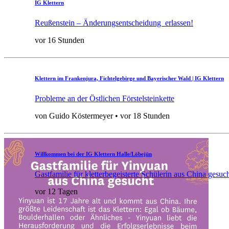
IG Klettern
Reußenstein – Änderungsentscheidung erlassen!
vor 16 Stunden
Klettern im Frankenjura, Fichtelgebirge und Bayerischer Wald | IG Klettern
Probleme an der Östlichen Förstelsteinkette
von Guido Köstermeyer • vor 18 Stunden
Willkommen bei der IG Klettern Halle/Löbejün
Gastfamilie für kletterbegeisterte Schülerin aus China gesuc
vor 12 Tagen