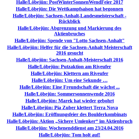
Halle/Löbejün: PostWinterSonnenWendFeier 2017
Halle/Löbejün: Die Wettkampfsaison hat begonnen
Halle/Löbejün: Sachsen-Anhalt-Landesmeisterschaft -
Rückblick
Halle/Löbejün: Abgrenzung und Markierung des
Aktienbruches
Halle/Löbejün: Spende von "Lotto Sachsen-Anhalt"
Halle/Löbejün: Helfer für die Sachsen-Anhalt Meisterschaft
2016 gesucht
Halle/Löbejün: Sachsen-Anhalt-Meisterschaft 2016
Halle/Löbejün: Putzaktion am Riveufer
Halle/Löbejün: Klettern am Riveufer
Halle/Löbejün: Um eine Sekunde …
Halle/Löbejün: Eine Freundschaft die wächst ...
Halle/Löbejün: Sommersonnenwende 2016
Halle/Löbejün: Marek hat wieder gebohrt
Halle/Löbejün: Pia Zuber klettert Terra Nova
Halle/Löbejün: Eröffnungsfeier des Boulderkombinats
Halle/Löbejün: Aktion „Sichere Umlenker“ im Aktienbruch
Halle/Löbejün: Wochenenddienst am 23/24.04.2016
Halle/Löbejün: Tom holt auf!