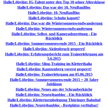
Halle/Löbejün: IG-Talent unter den Top 10 seiner Altersklasse
Halle/Löbejün: Das war der 10. NeuBauBloc
Halle/Löbejün: 10. NeuBauBloc
Halle/Löbejün: Schuhe kaputt?
Halle/Löbejün: Das war die Wintersonnenwendwanderung
Halle/Löbejün: Wintersonnenwendwanderung
Halle/Löbejün: Selbst- und Kameradenrettung - Ein
Rückblick
Halle/Löbejün: Sommersonnenwende 2015 - Ein Rückblick
Halle/Löbejün: Aktienbruch gesperrt!
Halle/Löbejün: Erfahrungsbericht zum Trainerlehrgang am
5.6.2015
Halle/Löbejün: Sling-Training im Kletterthalia
Halle/Löbejün: Kautzenberg vorerst gesperrt!
Halle/Löbejün: Trainerlehrgang am 05.06.2015
Halle/Löbejün: Sommersonnenwende 2015 + 20 Jahre
Jubiläum
Halle/Löbejün: Neues aus der Schrauberküche
Halle/Löbejün: Neu(n)baubloc - Ein Rückblick
Halle/Löbejün: Kletterturmbelegung Thüringer Bahnhof
Halle/Löbejün: Neu(n)baubloc - Restplätze verfügbar!