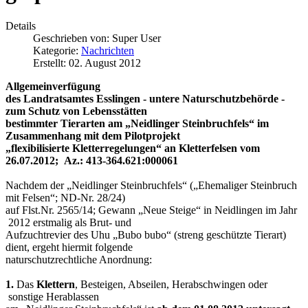
Details
Geschrieben von:
Super User
Kategorie:
Nachrichten
Erstellt: 02. August 2012
Allgemeinverfügung
des Landratsamtes Esslingen - untere Naturschutzbehörde
-
zum Schutz von Lebensstätten
bestimmter Tierarten am
„Neidlinger Steinbruchfels“ im
Zusammenhang mit dem
Pilotprojekt
„flexibilisierte Kletterregelungen“
an Kletterfelsen vom
26.07.2012;
Az.: 413-364.621:000061
Nachdem der „Neidlinger Steinbruchfels“ („Ehemaliger Steinbruch
mit Felsen“; ND-Nr. 28/24)
auf Flst.Nr. 2565/14; Gewann „Neue Steige“ in Neidlingen im Jahr
2012 erstmalig als Brut- und
Aufzuchtrevier des Uhu „Bubo bubo“ (streng geschützte Tierart)
dient, ergeht hiermit folgende
naturschutzrechtliche Anordnung:
1.
Das
Klettern
, Besteigen, Abseilen, Herabschwingen oder
sonstige Herablassen