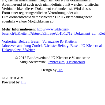
ergriffenen Massnahmen zugunsten der Natur dokumentieren.
Abschliesend ist auch noch nicht definiert, mit welcher juristischer
Verbindlichkeit dieses Dokument verbunden ist. Wird dieses in
Form einer regierungsrätlichen Verordnung oder als
Direktionsentscheid verabschiedet? Die IG klärt dahingehend
ebenfalls weitere Möglichkeiten ab.
Mehr Informationen:
http://www.igklettern-
basel.ch/igKlettern/Aktuell/Eintrage/2011/12/12_Dokument_zur_Kle
Vorheriger Beitrag: Basel: Voranzeige IG Klettern
Jahresversammlung
Zurück
Nächster Beitrag: Basel: IG Klettern als
Hakenpolizei ?
Weiter
© 2012 Bundesverband IG Klettern e.V. und seine
Mitgliedervereine |
Impressum | Datenschutz
Design by
UK
© 2026 IGBV
Powered by
UK