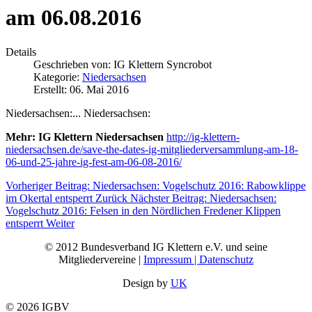
am 06.08.2016
Details
Geschrieben von:
IG Klettern Syncrobot
Kategorie:
Niedersachsen
Erstellt: 06. Mai 2016
Niedersachsen:... Niedersachsen:
Mehr: IG Klettern Niedersachsen
http://ig-klettern-
niedersachsen.de/save-the-dates-ig-mitgliederversammlung-am-18-
06-und-25-jahre-ig-fest-am-06-08-2016/
Vorheriger Beitrag: Niedersachsen: Vogelschutz 2016: Rabowklippe
im Okertal entsperrt
Zurück
Nächster Beitrag: Niedersachsen:
Vogelschutz 2016: Felsen in den Nördlichen Fredener Klippen
entsperrt
Weiter
© 2012 Bundesverband IG Klettern e.V. und seine
Mitgliedervereine |
Impressum | Datenschutz
Design by
UK
© 2026 IGBV