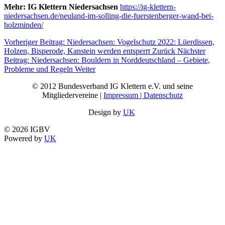
Mehr: IG Klettern Niedersachsen
https://ig-klettern-
niedersachsen.de/neuland-im-solling-die-fuerstenberger-wand-bei-
holzminden/
Vorheriger Beitrag: Niedersachsen: Vogelschutz 2022: Lüerdissen,
Holzen, Bisperode, Kanstein werden entsperrt
Zurück
Nächster
Beitrag: Niedersachsen: Bouldern in Norddeutschland – Gebiete,
Probleme und Regeln
Weiter
© 2012 Bundesverband IG Klettern e.V. und seine
Mitgliedervereine |
Impressum | Datenschutz
Design by
UK
© 2026 IGBV
Powered by
UK