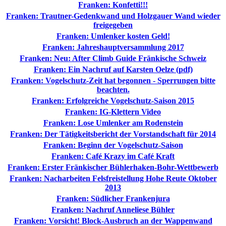
Franken: Konfetti!!!
Franken: Trautner-Gedenkwand und Holzgauer Wand wieder
freigegeben
Franken: Umlenker kosten Geld!
Franken: Jahreshauptversammlung 2017
Franken: Neu: After Climb Guide Fränkische Schweiz
Franken: Ein Nachruf auf Karsten Oelze (pdf)
Franken: Vogelschutz-Zeit hat begonnen - Sperrungen bitte
beachten.
Franken: Erfolgreiche Vogelschutz-Saison 2015
Franken: IG-Klettern Video
Franken: Lose Umlenker am Rodenstein
Franken: Der Tätigkeitsbericht der Vorstandschaft für 2014
Franken: Beginn der Vogelschutz-Saison
Franken: Café Krazy im Café Kraft
Franken: Erster Fränkischer Bühlerhaken-Bohr-Wettbewerb
Franken: Nacharbeiten Felsfreistellung Hohe Reute Oktober
2013
Franken: Südlicher Frankenjura
Franken: Nachruf Anneliese Bühler
Franken: Vorsicht! Block-Ausbruch an der Wappenwand