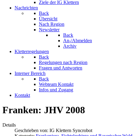
Ziele der IG Klettern
Nachrichten
Back
Übersicht
Nach Region
Newsletter
Back
An-/Abmelden
Archiv
Kletterregelungen
Back
Regelungen nach Region
Fragen und Antworten
Interner Bereich
Back
Webteam Kontakt
Infos und Zugang
Kontakt
Franken: JHV 2008
Details
Geschrieben von:
IG Klettern Syncrobot
Kategorie:
Frankenjura, Fichtelgebirge und Bayerischer Wald