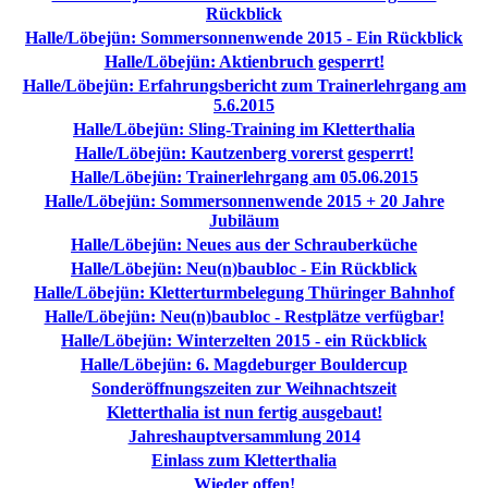
Rückblick
Halle/Löbejün: Sommersonnenwende 2015 - Ein Rückblick
Halle/Löbejün: Aktienbruch gesperrt!
Halle/Löbejün: Erfahrungsbericht zum Trainerlehrgang am
5.6.2015
Halle/Löbejün: Sling-Training im Kletterthalia
Halle/Löbejün: Kautzenberg vorerst gesperrt!
Halle/Löbejün: Trainerlehrgang am 05.06.2015
Halle/Löbejün: Sommersonnenwende 2015 + 20 Jahre
Jubiläum
Halle/Löbejün: Neues aus der Schrauberküche
Halle/Löbejün: Neu(n)baubloc - Ein Rückblick
Halle/Löbejün: Kletterturmbelegung Thüringer Bahnhof
Halle/Löbejün: Neu(n)baubloc - Restplätze verfügbar!
Halle/Löbejün: Winterzelten 2015 - ein Rückblick
Halle/Löbejün: 6. Magdeburger Bouldercup
Sonderöffnungszeiten zur Weihnachtszeit
Kletterthalia ist nun fertig ausgebaut!
Jahreshauptversammlung 2014
Einlass zum Kletterthalia
Wieder offen!