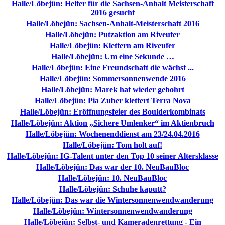
Halle/Löbejün: Helfer für die Sachsen-Anhalt Meisterschaft
2016 gesucht
Halle/Löbejün: Sachsen-Anhalt-Meisterschaft 2016
Halle/Löbejün: Putzaktion am Riveufer
Halle/Löbejün: Klettern am Riveufer
Halle/Löbejün: Um eine Sekunde …
Halle/Löbejün: Eine Freundschaft die wächst ...
Halle/Löbejün: Sommersonnenwende 2016
Halle/Löbejün: Marek hat wieder gebohrt
Halle/Löbejün: Pia Zuber klettert Terra Nova
Halle/Löbejün: Eröffnungsfeier des Boulderkombinats
Halle/Löbejün: Aktion „Sichere Umlenker“ im Aktienbruch
Halle/Löbejün: Wochenenddienst am 23/24.04.2016
Halle/Löbejün: Tom holt auf!
Halle/Löbejün: IG-Talent unter den Top 10 seiner Altersklasse
Halle/Löbejün: Das war der 10. NeuBauBloc
Halle/Löbejün: 10. NeuBauBloc
Halle/Löbejün: Schuhe kaputt?
Halle/Löbejün: Das war die Wintersonnenwendwanderung
Halle/Löbejün: Wintersonnenwendwanderung
Halle/Löbejün: Selbst- und Kameradenrettung - Ein