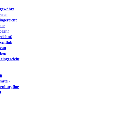
 gewährt
reten
ingereicht
her
ogen!
elehnt!
lkenfluh
owan
oben
eingereicht
ät
mstel)
uenburgflue
8