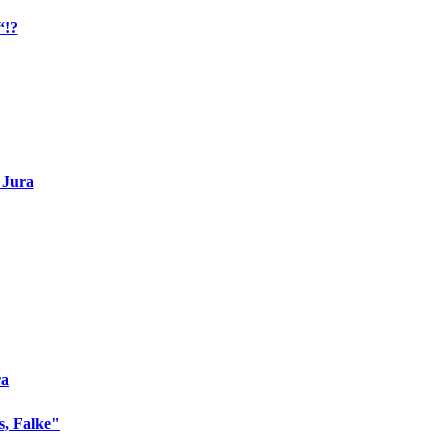
“!?
 Jura
ra
s, Falke"