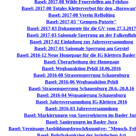
Basel: 2017-08 Wilde Feuerstellen am Felsfuss
Basel: 2017-08 Totales Kletterverbot für den „Borowan
Basel: 2017-08 Verein ReBolting
Basel: 2017-03 "Gempen-Putzete"
Basel: 2017-03 Dokumente für die GV vom 27.3.2017
Basel: 2017-03 Saisonale Sperrung an der Falkenfluh
Basel: 2017-02 Einladung zur Jahresversammlung
Basel: 2017-01 Saisonale Sperrung am Gerstel
Basel: 2016-12 Neue Homepage für die IG Klettern Basler
Basel: Überarbeitung der Homepage
Basel: Wegbauaktion Pelzli 18.06.2016
Basel: 2016-08 Strassensperrung Schauenburg
Basel: 2016-06 Wegbauaktion Pelzli
Basel: Strassensperrung Schauenburg 20.6.-20.8.16
Basel: 2016-04 Wegsanierung Schauenburg
Basel: Jahresversammlung IG-Klettern 2016
Basel: 2016-03 Jahresversammlung
Basel: Markierungen von Sperrsektoren im Basler Ju
Basel: Sanierungen im Basler Jura
Basel: Vernissage Ausbildungsbrosch&uuml;re: "Mensch, Fel
Basel: Bohrhakenkrieg der juristischen Art