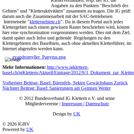
Kletterverbänden, resp. der IG, die
Angaben zu den Punkten "Beschrieb des
Gebiets" und "Kletteraktivitäten" zusammen zu tragen. Die IG prüft
darum auch die Zusammenarbeit mit der SAC-betriebenen
Internetseite "
klettergebiete.ch
". Da in diesem Portal auch jedes
Klettergebiet nach einem gewissen Raster beschrieben wird, könnte
hier eine synchronisation vorgenommen werden. Dies mit dem Ziel,
damit später auch Infos und geltende Regelungen zu den
Klettergebieten des Baselbiets, auch ohne aktuellen Kletterführer, im
Internet abgerufen werden kann.
evandromyller_Papyrus.png
Mehr Informationen:
http://www.igklettern-
basel.ch/igKlettern/Aktuell/Eintrage/2012/9/3_Dokument_zur_Kletter
Vorheriger Beitrag: Basel: Bärenfels, Sektor Gewächshaus
Zurück
Nächster Beitrag: Basel: Sanierungen am Gempen
Weiter
© 2012 Bundesverband IG Klettern e.V. und seine
Mitgliedervereine |
Impressum | Datenschutz
Design by
UK
© 2026 IGBV
Powered by
UK