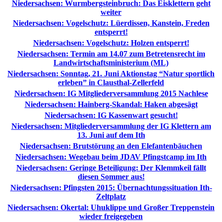
Niedersachsen: Wurmbergsteinbruch: Das Eisklettern geht
weiter
Niedersachsen: Vogelschutz: Lüerdissen, Kanstein, Freden
entsperrt!
Niedersachsen: Vogelschutz: Holzen entsperrt!
Niedersachsen: Termin am 14.07 zum Betretensrecht im
Landwirtschaftsministerium (ML)
Niedersachsen: Sonntag, 21. Juni Aktionstag “Natur sportlich
erleben” in Clausthal-Zellerfeld
Niedersachsen: IG Mitgliederversammlung 2015 Nachlese
Niedersachsen: Hainberg-Skandal: Haken abgesägt
Niedersachsen: IG Kassenwart gesucht!
Niedersachsen: Mitgliederversammlung der IG Klettern am
13. Juni auf dem Ith
Niedersachsen: Brutstörung an den Elefantenbäuchen
Niedersachsen: Wegebau beim JDAV Pfingstcamp im Ith
Niedersachsen: Geringe Beteiligung: Der Klemmkeil fällt
diesen Sommer aus!
Niedersachsen: Pfingsten 2015: Übernachtungssituation Ith-
Zeltplatz
Niedersachsen: Okertal: Uhuklippe und Großer Treppenstein
wieder freigegeben