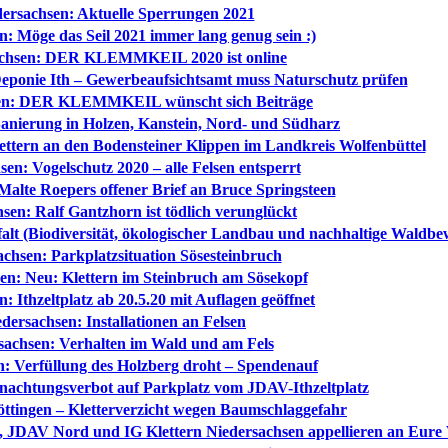
ersachsen: Aktuelle Sperrungen 2021
n: Möge das Seil 2021 immer lang genug sein :)
achsen: DER KLEMMKEIL 2020 ist online
eponie Ith – Gewerbeaufsichtsamt muss Naturschutz prüfen
sen: DER KLEMMKEIL wünscht sich Beiträge
Sanierung in Holzen, Kanstein, Nord- und Südharz
ettern an den Bodensteiner Klippen im Landkreis Wolfenbüttel
en: Vogelschutz 2020 – alle Felsen entsperrt
Malte Roepers offener Brief an Bruce Springsteen
sen: Ralf Gantzhorn ist tödlich verunglückt
lt (Biodiversität, ökologischer Landbau und nachhaltige Waldbewir
chsen: Parkplatzsituation Sösesteinbruch
en: Neu: Klettern im Steinbruch am Sösekopf
: Ithzeltplatz ab 20.5.20 mit Auflagen geöffnet
dersachsen: Installationen an Felsen
sachsen: Verhalten im Wald und am Fels
n: Verfüllung des Holzberg droht – Spendenauf
nachtungsverbot auf Parkplatz vom JDAV-Ithzeltplatz
öttingen – Kletterverzicht wegen Baumschlaggefahr
, JDAV Nord und IG Klettern Niedersachsen appellieren an Eure