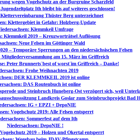
rung wegen Vogelschutz an der Burgruine Scharzfeld
ugendzeltplatz Ith bleibt bis auf weiteres geschlossen!
 Klettervereinbarung Thüster Berg unterzeichnet
en: Klettergebiet in Gefahr: Holzberg-Update
iedersachsen: Klemmkeil Umfrage
: Klemmkeil 2019 – Kreuzworträtsel Auflösung
sachsen: Neue Felsen im Göttinger Wald
2020 – Temporäre Sperrungen an den niedersächsischen Felsen
 Mitgliederversammlung am 15. März im Griffreich
e: Peter Brunnerts`best of worst´im Griffreich – Danke!
dersachsen: Frohe Weihnachten 2019
achsen: DER KLEMMKEIL 2019 ist online
ersachsen: DAS Routenbuch ist online
sperode und Steinbruch Huneberg-Ost verzögert sich, weil Unterl
isausschusssitzung Landkreis Goslar zum Steinbruchprojekt Bad 
edersachsen: IG + EPZI + DepoNIE
sen: Vogelschutz 2019: Alle Felsen entsperrt
dersachsen: Sommerfest auf dem Ith
Niedersachsen: DepoNIE !
Vogelschutz 2019 – Holzen und Okertal entsperrt
achsen: Wegebau beim JDAV-Pfingstcamp