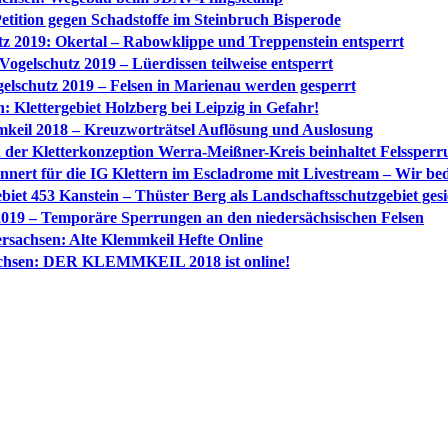
etition gegen Schadstoffe im Steinbruch Bisperode
tz 2019: Okertal – Rabowklippe und Treppenstein entsperrt
Vogelschutz 2019 – Lüerdissen teilweise entsperrt
elschutz 2019 – Felsen in Marienau werden gesperrt
: Klettergebiet Holzberg bei Leipzig in Gefahr!
keil 2018 – Kreuzworträtsel Auflösung und Auslosung
 der Kletterkonzeption Werra-Meißner-Kreis beinhaltet Felssper
nnert für die IG Klettern im Escladrome mit Livestream – Wir be
et 453 Kanstein – Thüster Berg als Landschaftsschutzgebiet gesi
2019 – Temporäre Sperrungen an den niedersächsischen Felsen
rsachsen: Alte Klemmkeil Hefte Online
chsen: DER KLEMMKEIL 2018 ist online!