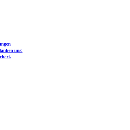
rungen
danken uns!
chert.