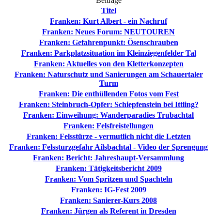
Beiträge
Titel
Franken: Kurt Albert - ein Nachruf
Franken: Neues Forum: NEUTOUREN
Franken: Gefahrenpunkt: Ösenschrauben
Franken: Parkplatzsituation im Kleinziegenfelder Tal
Franken: Aktuelles von den Kletterkonzepten
Franken: Naturschutz und Sanierungen am Schauertaler
Turm
Franken: Die enthüllenden Fotos vom Fest
Franken: Steinbruch-Opfer: Schiepfenstein bei Ittling?
Franken: Einweihung: Wanderparadies Trubachtal
Franken: Felsfreistellungen
Franken: Felsstürze - vermutlich nicht die Letzten
Franken: Felssturzgefahr Ailsbachtal - Video der Sprengung
Franken: Bericht: Jahreshaupt-Versammlung
Franken: Tätigkeitsbericht 2009
Franken: Vom Spritzen und Spachteln
Franken: IG-Fest 2009
Franken: Sanierer-Kurs 2008
Franken: Jürgen als Referent in Dresden