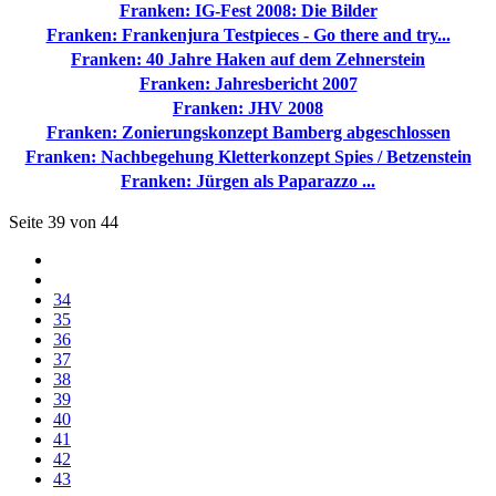
Franken: IG-Fest 2008: Die Bilder
Franken: Frankenjura Testpieces - Go there and try...
Franken: 40 Jahre Haken auf dem Zehnerstein
Franken: Jahresbericht 2007
Franken: JHV 2008
Franken: Zonierungskonzept Bamberg abgeschlossen
Franken: Nachbegehung Kletterkonzept Spies / Betzenstein
Franken: Jürgen als Paparazzo ...
Seite 39 von 44
34
35
36
37
38
39
40
41
42
43