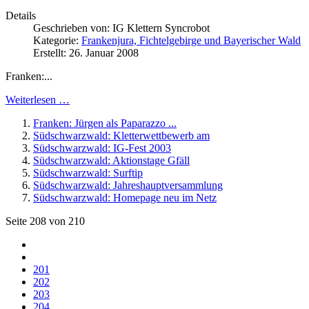
Details
Geschrieben von:
IG Klettern Syncrobot
Kategorie:
Frankenjura, Fichtelgebirge und Bayerischer Wald
Erstellt: 26. Januar 2008
Franken:...
Weiterlesen …
Franken: Jürgen als Paparazzo ...
Südschwarzwald: Kletterwettbewerb am
Südschwarzwald: IG-Fest 2003
Südschwarzwald: Aktionstage Gfäll
Südschwarzwald: Surftip
Südschwarzwald: Jahreshauptversammlung
Südschwarzwald: Homepage neu im Netz
Seite 208 von 210
201
202
203
204