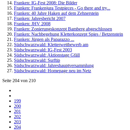
Franken: IG-Fest 2008: Die Bilder
Franken: Frankenjura Testpieces - Go there and try...
Franken: 40 Jahre Haken auf dem Zehnerstein
Franken: Jahresbericht 2007
Franken: JHV 2008
Franken: Zonierungskonzept Bamberg abgeschlossen
Franken: Nachbegehung Kletterkonzept Spies / Betzenstein
Franken: Jürgen als Paparazzo ...
Südschwarzwald: Kletterwettbewerb am
Südschwarzwald: IG-Fest 2003
Südschwarzwald: Aktionstage Gfäll
Südschwarzwald: Surftip
Südschwarzwald: Jahreshauptversammlung
Südschwarzwald: Homepage neu im Netz
Seite 204 von 210
199
200
201
202
203
204