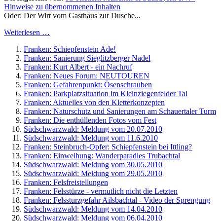
Hinweise zu übernommenen Inhalten
Oder: Der Wirt vom Gasthaus zur Dusche...
Weiterlesen …
Franken: Schiepfenstein Ade!
Franken: Sanierung Sieglitzberger Nadel
Franken: Kurt Albert - ein Nachruf
Franken: Neues Forum: NEUTOUREN
Franken: Gefahrenpunkt: Ösenschrauben
Franken: Parkplatzsituation im Kleinziegenfelder Tal
Franken: Aktuelles von den Kletterkonzepten
Franken: Naturschutz und Sanierungen am Schauertaler Turm
Franken: Die enthüllenden Fotos vom Fest
Südschwarzwald: Meldung vom 20.07.2010
Südschwarzwald: Meldung vom 11.6.2010
Franken: Steinbruch-Opfer: Schiepfenstein bei Ittling?
Franken: Einweihung: Wanderparadies Trubachtal
Südschwarzwald: Meldung vom 30.05.2010
Südschwarzwald: Meldung vom 29.05.2010
Franken: Felsfreistellungen
Franken: Felsstürze - vermutlich nicht die Letzten
Franken: Felssturzgefahr Ailsbachtal - Video der Sprengung
Südschwarzwald: Meldung vom 14.04.2010
Südschwarzwald: Meldung vom 06.04.2010