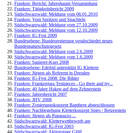
Franken: Bericht: Jahreshaupt-Versammlung
Franken: Tätigkeitsbericht 2009
Südschwarzwald: Meldung vom 06.01.2010
Franken: Vom Spritzen und Spachteln
Südschwarzwald: Meldung vom 27.10.2009
Südschwarzwald: Meldung vom 12.10.2009
Franken: IG-Fest 2009
Bundesebene: Bundesregierung verabschiedet neues
Bundesnaturschutzgesetz
Südschwarzwald: Meldung vom 2.6.2009
Südschwarzwald: Meldung vom 1.6.2009
Franken: Sanierer-Kurs 2008
Bundesebene: Edelrid unterstützt IG Klettern
Franken: Jürgen als Referent in Dresden
Franken: IG-Fest 2008: Die Bilder
Franken: Frankenjura Testpieces - Go there and try...
Franken: 40 Jahre Haken auf dem Zehnerstein
Franken: Jahresbericht 2007
Franken: JHV 2008
Franken: Zonierungskonzept Bamberg abgeschlossen
Franken: Nachbegehung Kletterkonzept Spies / Betzenstein
Franken: Jürgen als Paparazzo ...
Südschwarzwald: Kletterwettbewerb am
Südschwarzwald: IG-Fest 2003
Südschwarzwald: Aktionstage Gfäll