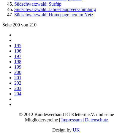
Südschwarzwald: Surftip
Südschwarzwald: Jahreshauptversammlung
Südschwarzwald: Homepage neu im Netz
Seite 200 von 210
195
196
197
198
199
200
201
202
203
204
© 2012 Bundesverband IG Klettern e.V. und seine
Mitgliedervereine |
Impressum | Datenschutz
Design by
UK