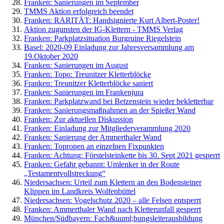
Franken: Sanierungen im September
TMMS Aktion erfolgreich beendet
Franken: RARITÄT: Handsignierte Kurt Albert-Poster!
Aktion zugunsten der IG-Klettern - TMMS Verlag
Franken: Parkplatzsituation Burgruine Riegelstein
Basel: 2020-09 Einladung zur Jahresversammlung am
19.Oktober 2020
Franken: Sanierungen im August
Franken: Topo: Treunitzer Kletterblöcke
Franken: Treunitzer Kletterblöcke saniert
Franken: Sanierungen im Frankenjura
Franken: Parkplatzwand bei Betzenstein wieder bekletterbar
Franken: Sanierungsmaßnahmen an der Spießer Wand
Franken: Zur aktuellen Diskussion
Franken: Einladung zur Mitgliederverammlung 2020
Franken: Sanierung der Ammerthaler Wand
Franken: Topropen an einzelnen Fixpunkten
Franken: Achtung: Förstelsteinkette bis 30. Sept 2021 gesperrt
Franken: Gefahr gebannt: Umlenker in der Route
„Testamentvollstreckung“
Niedersachsen: Urteil zum Klettern an den Bodensteiner
Klippen im Landkreis Wolfenbüttel
Niedersachsen: Vogelschutz 2020 – alle Felsen entsperrt
Franken: Ammerthaler Wand nach Kletterunfall gesperrt
München/Südbayern: Fach&uuml;bungsleiterausbildung