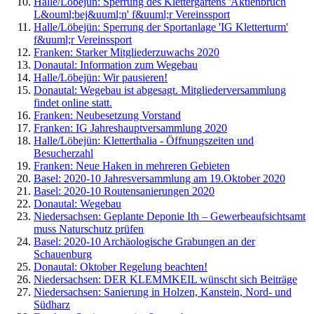
Halle/Löbejün: Sperrung des Klettergartens 'Aktienbruch
L&ouml;bej&uuml;n' f&uuml;r Vereinssport
Halle/Löbejün: Sperrung der Sportanlage 'IG Kletterturm'
f&uuml;r Vereinssport
Franken: Starker Mitgliederzuwachs 2020
Donautal: Information zum Wegebau
Halle/Löbejün: Wir pausieren!
Donautal: Wegebau ist abgesagt. Mitgliederversammlung
findet online statt.
Franken: Neubesetzung Vorstand
Franken: IG Jahreshauptversammlung 2020
Halle/Löbejün: Kletterthalia - Öffnungszeiten und
Besucherzahl
Franken: Neue Haken in mehreren Gebieten
Basel: 2020-10 Jahresversammlung am 19.Oktober 2020
Basel: 2020-10 Routensanierungen 2020
Donautal: Wegebau
Niedersachsen: Geplante Deponie Ith – Gewerbeaufsichtsamt
muss Naturschutz prüfen
Basel: 2020-10 Archäologische Grabungen an der
Schauenburg
Donautal: Oktober Regelung beachten!
Niedersachsen: DER KLEMMKEIL wünscht sich Beiträge
Niedersachsen: Sanierung in Holzen, Kanstein, Nord- und
Südharz