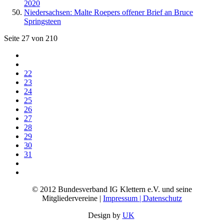
2020
Niedersachsen: Malte Roepers offener Brief an Bruce
Springsteen
Seite 27 von 210
22
23
24
25
26
27
28
29
30
31
© 2012 Bundesverband IG Klettern e.V. und seine
Mitgliedervereine |
Impressum | Datenschutz
Design by
UK