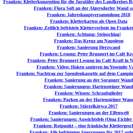
Franken: Kletterkonzeption für die Juratäler des Landkreises R
Franken: Flora Soft an der Algersdorfer Wand sa
Franken: Jahreshauptversammlung 2018
Franken: Kletterkarten als Open Data
Franken: Zeitlich befristete Kletterverbote im Franke
Franken: Achtung: Steinschlag!
Franken: Das Kreuz am Napoleon
Franken: Sanierung Herzwand
Franken: Lesung: Peter Brunnert im Café Kr
Franken: Peter Brunnert Lesung im Café Kraft in 
Franken: Video: Haken sanieren im Yosemite Va
Franken: Nachtrag zur Spendenkassette auf dem Camping
Franken: Sanierung an der Soranger Wand
Franken: Sanierungen: Hartensteiner Wan
Franken: Wissen: Schraubglieder
Franken: Parken an der Hartensteiner Wan
Franken: Stärzelkärwa 2017
Franken: Sanierungen an der Elfenwelt
Franken: Sanierungen: Aussichtsfels (Oma Eichle
Franken: Rotpunkt – eine fränkische Klettergesc
Franken: Alle befristeten Sperrungen für 2017 auf