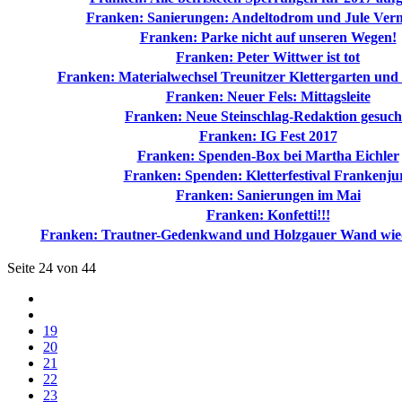
Franken: Sanierungen: Andeltodrom und Jule Ver
Franken: Parke nicht auf unseren Wegen!
Franken: Peter Wittwer ist tot
Franken: Materialwechsel Treunitzer Klettergarten und
Franken: Neuer Fels: Mittagsleite
Franken: Neue Steinschlag-Redaktion gesuch
Franken: IG Fest 2017
Franken: Spenden-Box bei Martha Eichler
Franken: Spenden: Kletterfestival Frankenju
Franken: Sanierungen im Mai
Franken: Konfetti!!!
Franken: Trautner-Gedenkwand und Holzgauer Wand wied
Seite 24 von 44
19
20
21
22
23