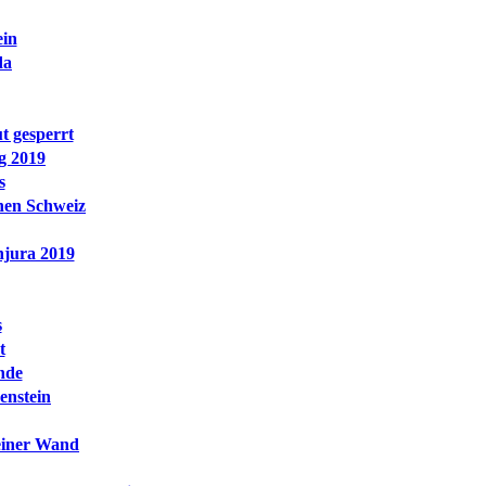
ein
da
t gesperrt
g 2019
s
hen Schweiz
njura 2019
s
t
nde
enstein
einer Wand