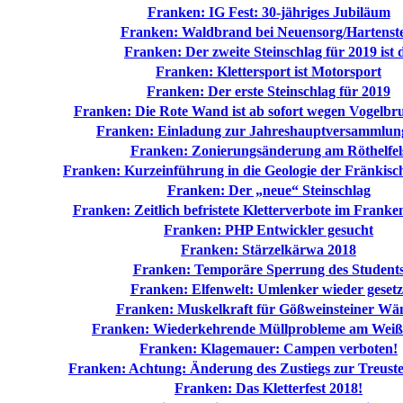
Franken: IG Fest: 30-jähriges Jubiläum
Franken: Waldbrand bei Neuensorg/Hartenst
Franken: Der zweite Steinschlag für 2019 ist 
Franken: Klettersport ist Motorsport
Franken: Der erste Steinschlag für 2019
Franken: Die Rote Wand ist ab sofort wegen Vogelbru
Franken: Einladung zur Jahreshauptversammlun
Franken: Zonierungsänderung am Röthelfel
Franken: Kurzeinführung in die Geologie der Fränkisc
Franken: Der „neue“ Steinschlag
Franken: Zeitlich befristete Kletterverbote im Franke
Franken: PHP Entwickler gesucht
Franken: Stärzelkärwa 2018
Franken: Temporäre Sperrung des Student
Franken: Elfenwelt: Umlenker wieder gesetz
Franken: Muskelkraft für Gößweinsteiner Wä
Franken: Wiederkehrende Müllprobleme am Weiß
Franken: Klagemauer: Campen verboten!
Franken: Achtung: Änderung des Zustiegs zur Treust
Franken: Das Kletterfest 2018!