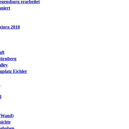
egensburg erarbeitet
niert
njura 2018
aft
Nürnberg
lley
platz Eichler
d
d
r Wand)
hichte
gehoben