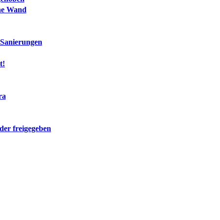
ne Wand
 Sanierungen
t!
ra
er freigegeben