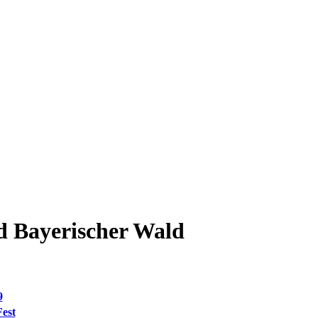
d Bayerischer Wald
9
est