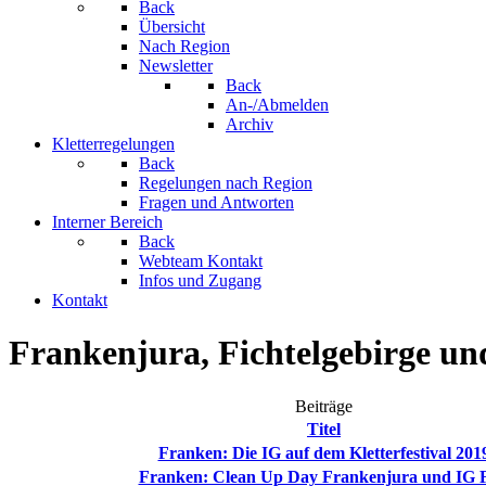
Back
Übersicht
Nach Region
Newsletter
Back
An-/Abmelden
Archiv
Kletterregelungen
Back
Regelungen nach Region
Fragen und Antworten
Interner Bereich
Back
Webteam Kontakt
Infos und Zugang
Kontakt
Frankenjura, Fichtelgebirge un
Beiträge
Titel
Franken: Die IG auf dem Kletterfestival 201
Franken: Clean Up Day Frankenjura und IG F