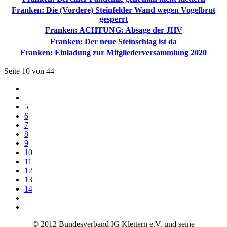
Franken: Die (Vordere) Steinfelder Wand wegen Vogelbrut
gesperrt
Franken: ACHTUNG: Absage der JHV
Franken: Der neue Steinschlag ist da
Franken: Einladung zur Mitgliederversammlung 2020
Seite 10 von 44
5
6
7
8
9
10
11
12
13
14
© 2012 Bundesverband IG Klettern e.V. und seine