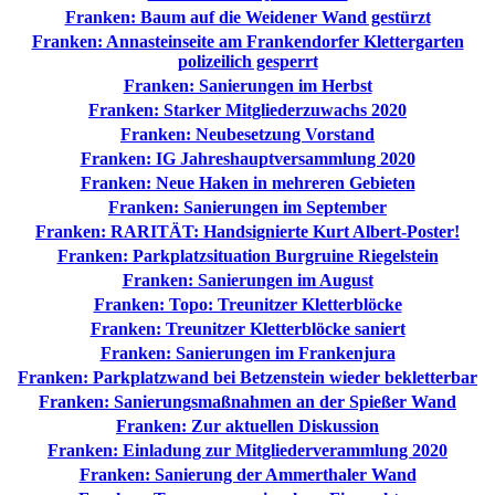
Franken: Baum auf die Weidener Wand gestürzt
Franken: Annasteinseite am Frankendorfer Klettergarten
polizeilich gesperrt
Franken: Sanierungen im Herbst
Franken: Starker Mitgliederzuwachs 2020
Franken: Neubesetzung Vorstand
Franken: IG Jahreshauptversammlung 2020
Franken: Neue Haken in mehreren Gebieten
Franken: Sanierungen im September
Franken: RARITÄT: Handsignierte Kurt Albert-Poster!
Franken: Parkplatzsituation Burgruine Riegelstein
Franken: Sanierungen im August
Franken: Topo: Treunitzer Kletterblöcke
Franken: Treunitzer Kletterblöcke saniert
Franken: Sanierungen im Frankenjura
Franken: Parkplatzwand bei Betzenstein wieder bekletterbar
Franken: Sanierungsmaßnahmen an der Spießer Wand
Franken: Zur aktuellen Diskussion
Franken: Einladung zur Mitgliederverammlung 2020
Franken: Sanierung der Ammerthaler Wand