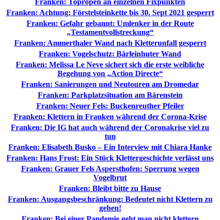
Franken: Topropen an einzelnen Fixpunkten
Franken: Achtung: Förstelsteinkette bis 30. Sept 2021 gesperrt
Franken: Gefahr gebannt: Umlenker in der Route
„Testamentvollstreckung“
Franken: Ammerthaler Wand nach Kletterunfall gesperrt
Franken: Vogelschutz: Bärleinhuter Wand
Franken: Melissa Le Neve sichert sich die erste weibliche
Begehung von „Action Directe“
Franken: Sanierungen und Neutouren am Dromedar
Franken: Parkplatzsituation am Bärenstein
Franken: Neuer Fels: Buckenreuther Pfeiler
Franken: Klettern in Franken während der Corona-Krise
Franken: Die IG hat auch während der Coronakrise viel zu
tun
Franken: Elisabeth Busko – Ein Interview mit Chiara Hanke
Franken: Hans Frost: Ein Stück Klettergeschichte verlässt uns
Franken: Grauer Fels Aspersthofen: Sperrung wegen
Vogelbrut
Franken: Bleibt bitte zu Hause
Franken: Ausgangsbeschränkung: Bedeutet nicht Klettern zu
gehen!
Franken: Bei einer Pandemie geht man nicht klettern