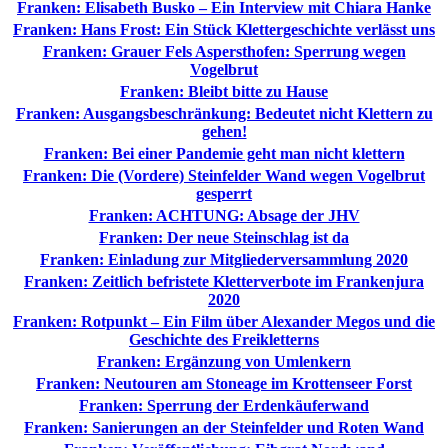
Franken: Elisabeth Busko – Ein Interview mit Chiara Hanke
Franken: Hans Frost: Ein Stück Klettergeschichte verlässt uns
Franken: Grauer Fels Aspersthofen: Sperrung wegen
Vogelbrut
Franken: Bleibt bitte zu Hause
Franken: Ausgangsbeschränkung: Bedeutet nicht Klettern zu
gehen!
Franken: Bei einer Pandemie geht man nicht klettern
Franken: Die (Vordere) Steinfelder Wand wegen Vogelbrut
gesperrt
Franken: ACHTUNG: Absage der JHV
Franken: Der neue Steinschlag ist da
Franken: Einladung zur Mitgliederversammlung 2020
Franken: Zeitlich befristete Kletterverbote im Frankenjura
2020
Franken: Rotpunkt – Ein Film über Alexander Megos und die
Geschichte des Freikletterns
Franken: Ergänzung von Umlenkern
Franken: Neutouren am Stoneage im Krottenseer Forst
Franken: Sperrung der Erdenkäuferwand
Franken: Sanierungen an der Steinfelder und Roten Wand