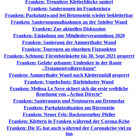
Franken: Treunitzer Kletterblöcke saniert
Franken: Sanierungen im Frankenjura
Franken: Parkplatzwand bei Betzenstein wieder bekletterbar
Franken: Sanierungsmaßnahmen an der Spießer Wand
Franken: Zur aktuellen Diskussion
Franken: Einladung zur Mitgliederverammlung 2020
Franken: Sanierung der Ammerthaler Wand
Franken: Topropen an einzelnen Fixpunkten
Franken: Achtung: Förstelsteinkette bis 30. Sept 2021 gesperrt
Franken: Gefahr gebannt: Umlenker in der Route
„Testamentvollstreckung“
Franken: Ammerthaler Wand nach Kletterunfall gesperrt
Franken: Vogelschutz: Bärleinhuter Wand
Franken: Melissa Le Neve sichert sich die erste weibliche
Begehung von „Action Directe“
Franken: Sanierungen und Neutouren am Dromedar
Franken: Parkplatzsituation am Bärenstein
Franken: Neuer Fels: Buckenreuther Pfeiler
Franken: Klettern in Franken während der Corona-Krise
Franken: Die IG hat auch während der Coronakrise viel zu
tun