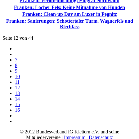
Franken: Veröffentlichung: Eibgrat Nordwand
Franken: Locher Fels: Keine Mitnahme von Hunden
Franken: Clean-up Day am Luxer in Pegnitz
Franken: Sanierungen: Schottertaler Turm, Wagnerfels und
Blechfass
Seite 12 von 44
7
8
9
10
11
12
13
14
15
16
© 2012 Bundesverband IG Klettern e.V. und seine
Mitgliedervereine |
Impressum | Datenschutz